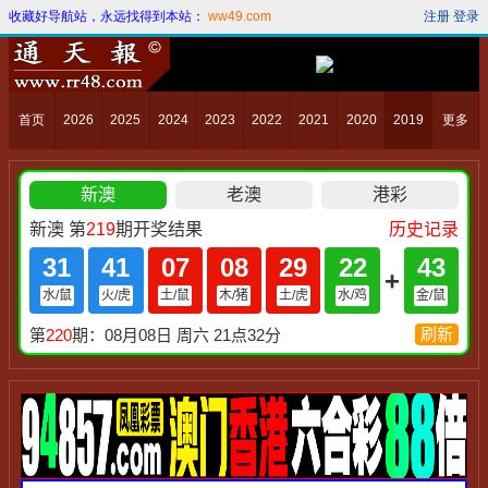
收藏好导航站，永远找得到本站：
ww49.com
注册
登录
首页
2026
2025
2024
2023
2022
2021
2020
2019
更多