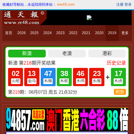
收藏好导航站，永远找得到本站：
ww49.com
注册
登录
首页
2026
2025
2024
2023
2022
2021
2020
2019
更多