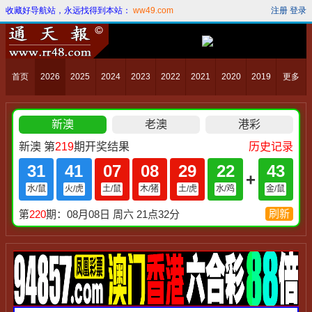
收藏好导航站，永远找得到本站：
ww49.com
注册
登录
首页
2026
2025
2024
2023
2022
2021
2020
2019
更多