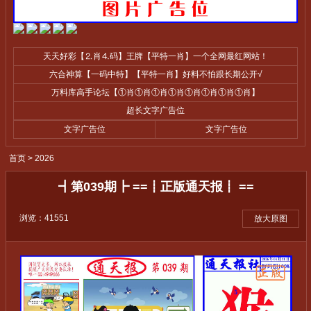
天天好彩【⒉肖⒋码】王牌【平特一肖】一个全网最红网站！
六合神算【一码中特】【平特一肖】好料不怕跟长期公开√
万料库高手论坛【①肖①肖①肖①肖①肖①肖①肖①肖】
超长文字广告位
文字广告位
文字广告位
首页
>
2026
┫第039期┣ ==┋正版通天报┋ ==
浏览：41551
放大原图