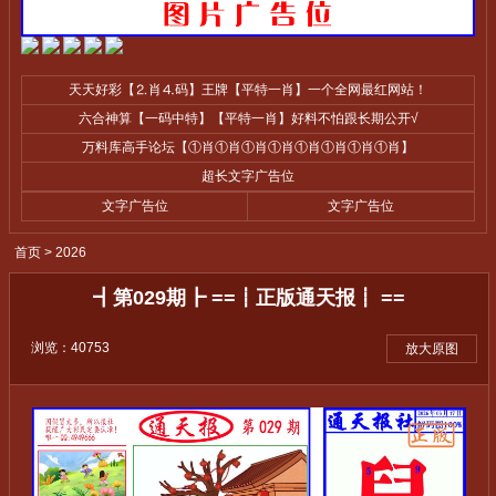
天天好彩【⒉肖⒋码】王牌【平特一肖】一个全网最红网站！
六合神算【一码中特】【平特一肖】好料不怕跟长期公开√
万料库高手论坛【①肖①肖①肖①肖①肖①肖①肖①肖】
超长文字广告位
文字广告位
文字广告位
首页
>
2026
┫第029期┣ ==┋正版通天报┋ ==
浏览：40753
放大原图