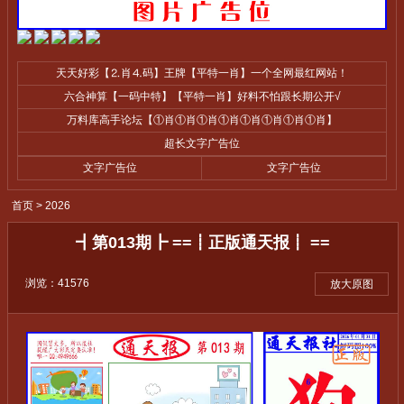
天天好彩【⒉肖⒋码】王牌【平特一肖】一个全网最红网站！
六合神算【一码中特】【平特一肖】好料不怕跟长期公开√
万料库高手论坛【①肖①肖①肖①肖①肖①肖①肖①肖】
超长文字广告位
文字广告位
文字广告位
首页
>
2026
┫第013期┣ ==┋正版通天报┋ ==
浏览：41576
放大原图