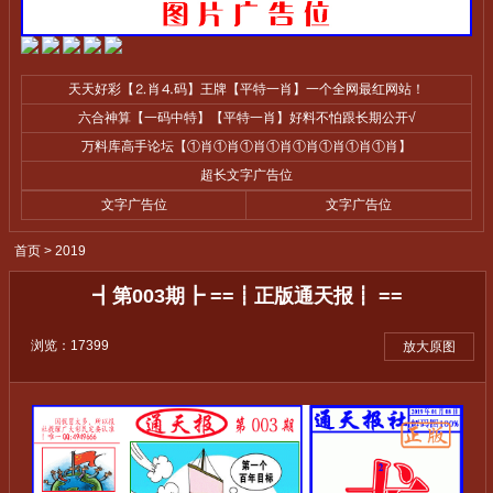
天天好彩【⒉肖⒋码】王牌【平特一肖】一个全网最红网站！
六合神算【一码中特】【平特一肖】好料不怕跟长期公开√
万料库高手论坛【①肖①肖①肖①肖①肖①肖①肖①肖】
超长文字广告位
文字广告位
文字广告位
首页
>
2019
┫第003期┣ ==┋正版通天报┋ ==
浏览：17399
放大原图