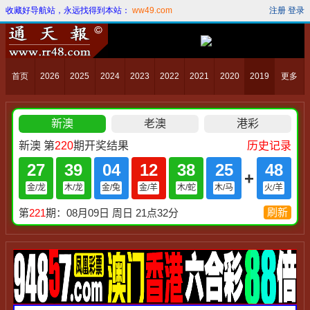
收藏好导航站，永远找得到本站：
ww49.com
注册
登录
首页
2026
2025
2024
2023
2022
2021
2020
2019
更多