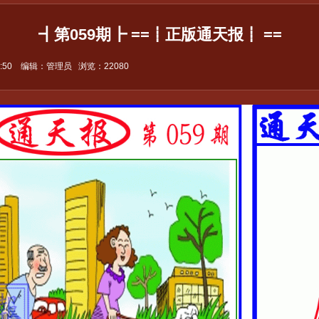
┫第059期┣ ==┋正版通天报┋ ==
12:50 编辑：管理员
浏览：22080