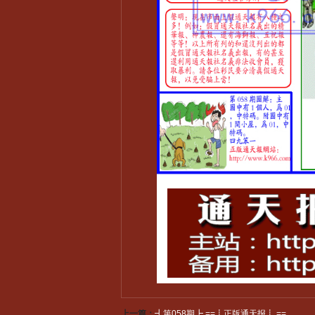
上一篇：
┫第058期┣ ==┋正版通天报┋ ==