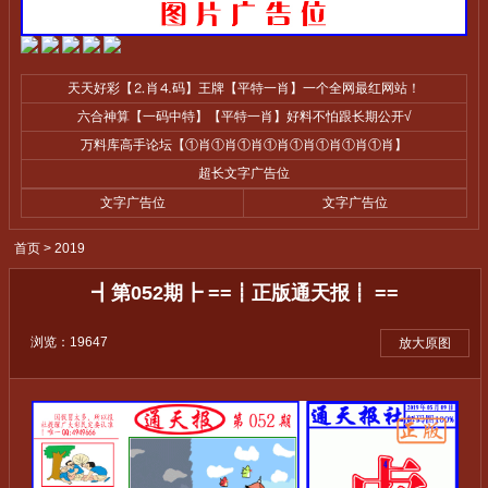
天天好彩【⒉肖⒋码】王牌【平特一肖】一个全网最红网站！
六合神算【一码中特】【平特一肖】好料不怕跟长期公开√
万料库高手论坛【①肖①肖①肖①肖①肖①肖①肖①肖】
超长文字广告位
文字广告位
文字广告位
首页
>
2019
┫第052期┣ ==┋正版通天报┋ ==
浏览：19647
放大原图