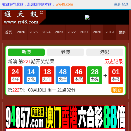
收藏好导航站，永远找得到本站：
ww49.com
注册
登录
首页
2026
2025
2024
2023
2022
2021
2020
2019
更多