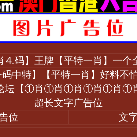
肖⒋码】王牌【平特一肖】一个
一码中特】【平特一肖】好料不怕
论坛【①肖①肖①肖①肖①肖①
超长文字广告位
告位
文