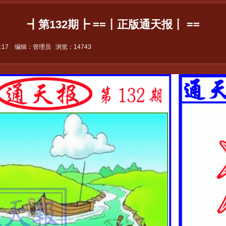
┫第132期┣ ==┋正版通天报┋ ==
45:17 编辑：管理员
浏览：14743