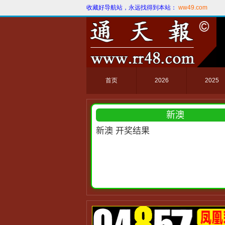
收藏好导航站，永远找得到本站：
ww49.com
首页
2026
2025