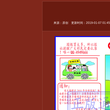
来源：原创 更新时间：2019-01-07 01: