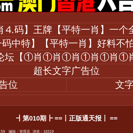
肖⒋码】王牌【平特一肖】一个
一码中特】【平特一肖】好料不怕
论坛【①肖①肖①肖①肖①肖①
超长文字广告位
告位
文