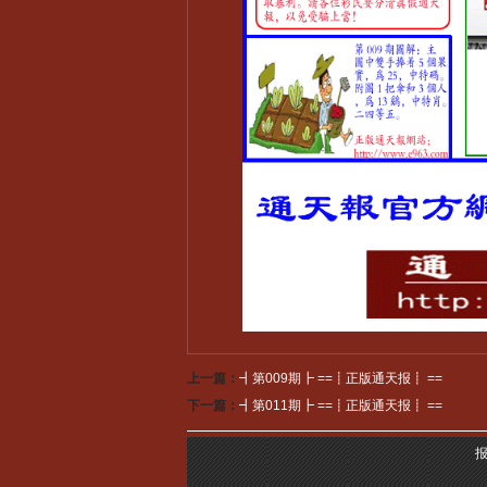
上一篇：
┫第009期┣ ==┋正版通天报┋ ==